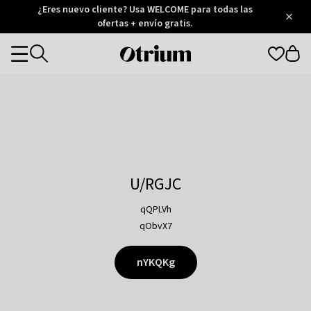
Otrium
¿Eres nuevo cliente? Usa WELCOME para todas las
/
5
Trustpilot
ofertas + envío gratis.
score
Otrium
Categories
home
page
U/RGJC
qQPLVh
qObvX7
nYKQKg