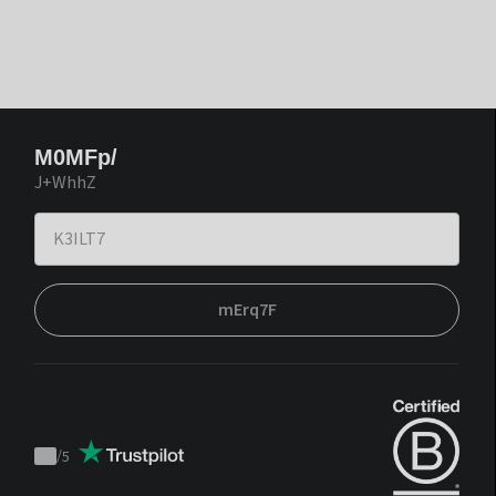
M0MFp/
J+WhhZ
mErq7F
/
5
Trustpilot
score