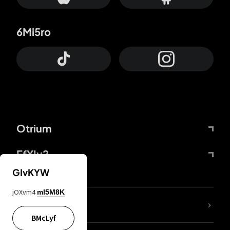
6Mi5ro
Otrium
FfYIy2
GIvKYW
jOXvm4
mI5M8K
65A04M
BMcLyf