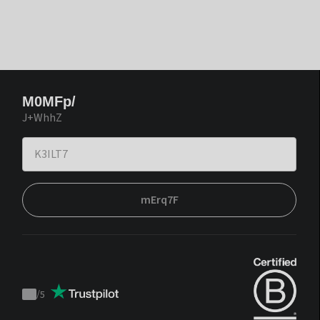
M0MFp/
J+WhhZ
mErq7F
/
5
Trustpilot
score