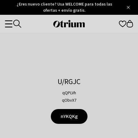
Otrium
¿Eres nuevo cliente? Usa WELCOME para todas las
/
5
Trustpilot
ofertas + envío gratis.
score
Otrium
Categories
home
page
U/RGJC
qQPLVh
qObvX7
nYKQKg