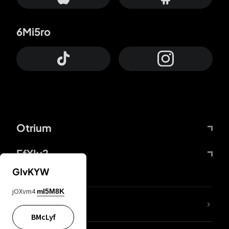
6Mi5ro
Otrium
FfYIy2
GIvKYW
jOXvm4
mI5M8K
65A04M
BMcLyf