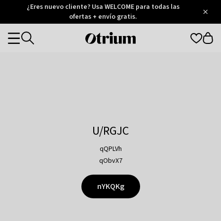
Otrium
¿Eres nuevo cliente? Usa WELCOME para todas las
/
5
Trustpilot
ofertas + envío gratis.
score
Otrium
Categories
home
page
U/RGJC
qQPLVh
qObvX7
nYKQKg