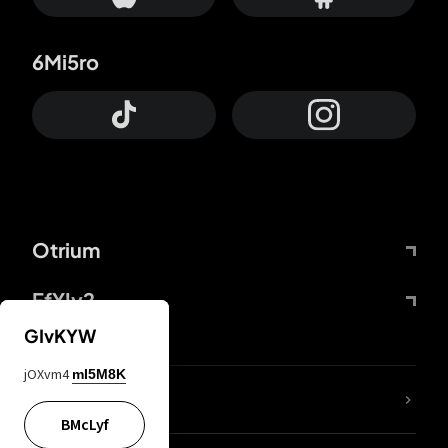
6Mi5ro
Otrium
FfYIy2
GIvKYW
jOXvm4
mI5M8K
65A04M
BMcLyf