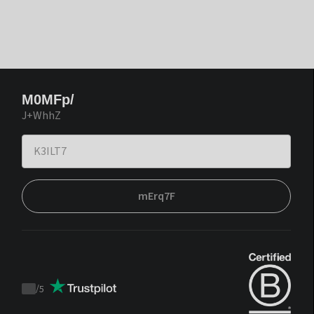
M0MFp/
J+WhhZ
mErq7F
/
5
Trustpilot
score