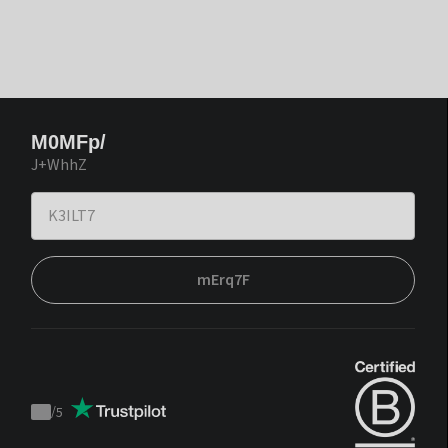
M0MFp/
J+WhhZ
mErq7F
/
5
Trustpilot
score