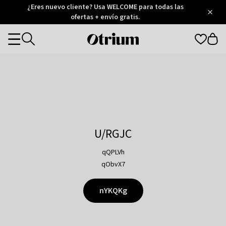
Otrium
¿Eres nuevo cliente? Usa WELCOME para todas las
/
5
Trustpilot
ofertas + envío gratis.
score
Otrium
Categories
home
page
U/RGJC
qQPLVh
qObvX7
nYKQKg