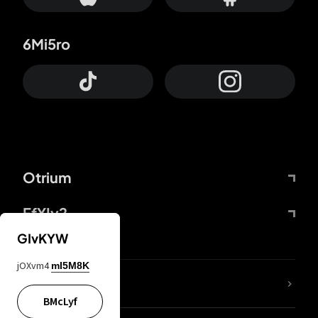
6Mi5ro
Otrium
FfYIy2
GIvKYW
jOXvm4
mI5M8K
65A04M
BMcLyf