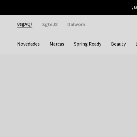
Otrium
¿E
Nuevas ofertas cada semana
Devoluciones fáciles
Gender
8sgAQ/
SgteJ8
Dalwom
Novedades
Marcas
Spring Ready
Beauty
Categories