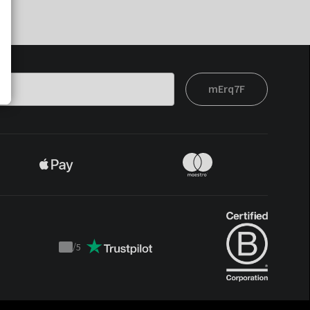
mErq7F
/
5
Trustpilot
score