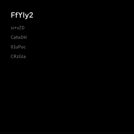
FfYIy2
si+vZD
CahxDH
01uPoc
CRzGla