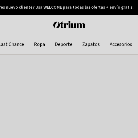
res nuevo cliente? Usa WELCOME para todas las ofertas + envío gratis.
Pay later
Otrium
home
page
Last Chance
Ropa
Deporte
Zapatos
Accesorios