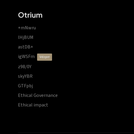
Otrium
+mNwru
lHjBUM
astDB+
igWSFm
vdzprr
z98/0Y
skyYBR
GTFpbj
Ethical Governance
Ethical impact