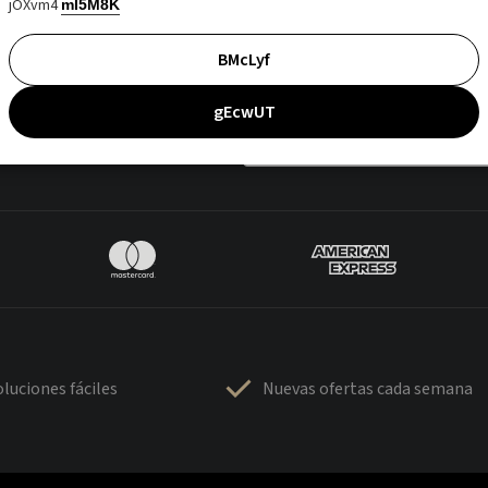
jOXvm4
mI5M8K
BMcLyf
gEcwUT
luciones fáciles
Nuevas ofertas cada semana