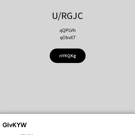
U/RGJC
qQPLVh
qObvX7
nYKQKg
GIvKYW