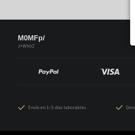
M0MFp/
J+WhhZ
Envío en 1–5 días laborables
Devo