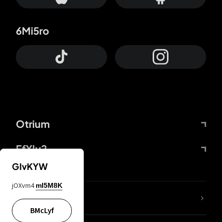
6Mi5ro
Otrium
FfYIy2
GIvKYW
jOXvm4
mI5M8K
65A04M
BMcLyf