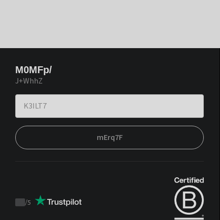
M0MFp/
J+WhhZ
mErq7F
/
5
Trustpilot
score