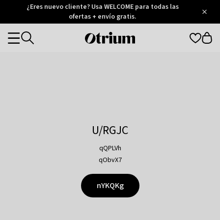
Otrium
¿Eres nuevo cliente? Usa WELCOME para todas las
/
5
Trustpilot
ofertas + envío gratis.
score
Otrium
Categories
home
page
U/RGJC
qQPLVh
qObvX7
nYKQKg