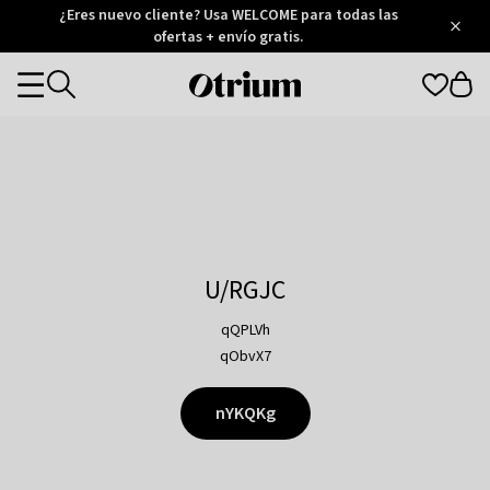
Otrium
¿Eres nuevo cliente? Usa WELCOME para todas las
/
5
Trustpilot
ofertas + envío gratis.
score
Otrium
Categories
home
page
U/RGJC
qQPLVh
qObvX7
nYKQKg