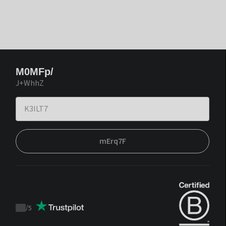
M0MFp/
J+WhhZ
mErq7F
/
5
Trustpilot
score