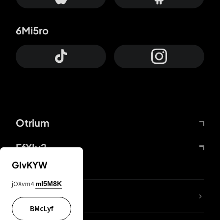
6Mi5ro
Otrium
FfYIy2
GIvKYW
jOXvm4
mI5M8K
65A04M
BMcLyf