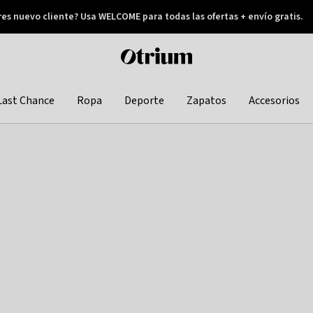
res nuevo cliente? Usa WELCOME para todas las ofertas + envío gratis.
Pay later
Otrium
home
page
Last Chance
Ropa
Deporte
Zapatos
Accesorios