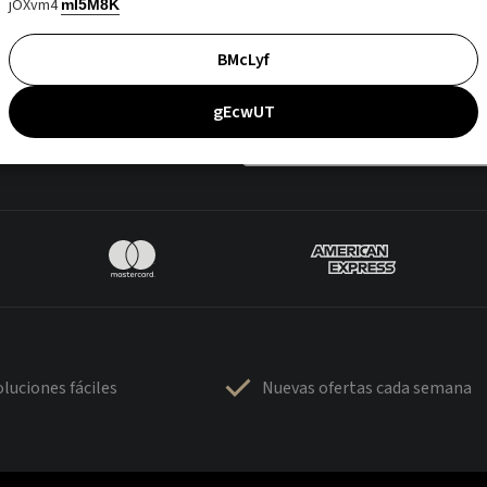
jOXvm4
mI5M8K
BMcLyf
gEcwUT
luciones fáciles
Nuevas ofertas cada semana