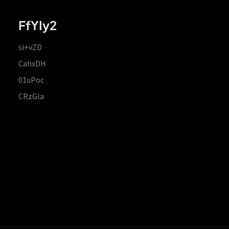
FfYIy2
si+vZD
CahxDH
01uPoc
CRzGla