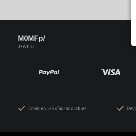
M0MFp/
J+WhhZ
Envío en 1–5 días laborables
Devo