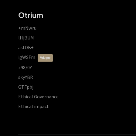
Otrium
+mNwru
lHjBUM
astDB+
igWSFm
vdzprr
z98/0Y
skyYBR
GTFpbj
Ethical Governance
Ethical impact