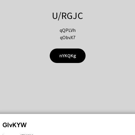
U/RGJC
qQPLVh
qObvX7
nYKQKg
GIvKYW