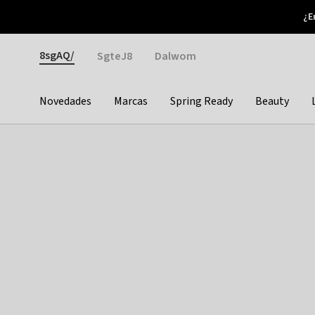
Otrium
¿E
Nuevas ofertas cada semana
Devoluciones fáciles
Gender
8sgAQ/
SgteJ8
Dalwom
Novedades
Marcas
Spring Ready
Beauty
Categories