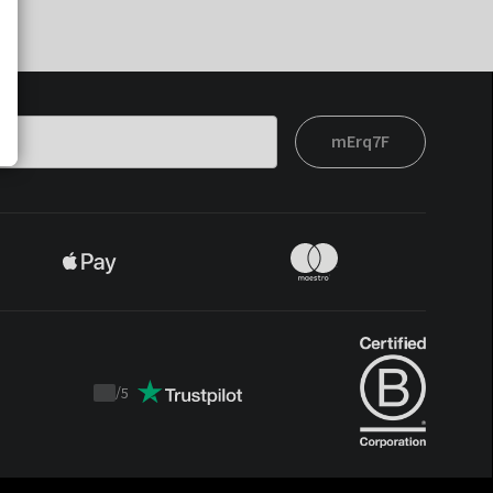
mErq7F
/
5
Trustpilot
score