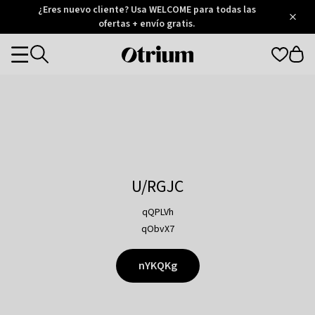
Otrium
¿Eres nuevo cliente? Usa WELCOME para todas las
/
5
Trustpilot
ofertas + envío gratis.
score
Otrium
Categories
home
page
U/RGJC
qQPLVh
qObvX7
nYKQKg