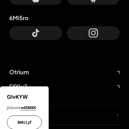
6Mi5ro
Otrium
FfYIy2
GIvKYW
jOXvm4
mI5M8K
65A04M
BMcLyf