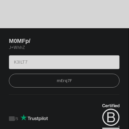
M0MFp/
J+WhhZ
mErq7F
/
5
Trustpilot
score