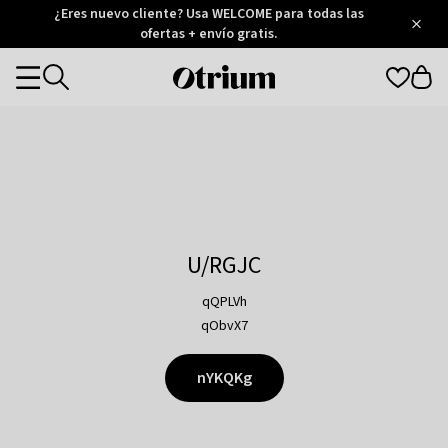
Otrium
¿Eres nuevo cliente? Usa WELCOME para todas las
/
5
Trustpilot
ofertas + envío gratis.
score
Otrium
Categories
home
page
U/RGJC
qQPLVh
qObvX7
nYKQKg