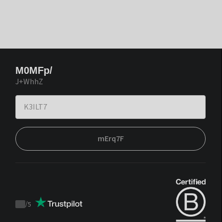
M0MFp/
J+WhhZ
mErq7F
/
5
Trustpilot
score