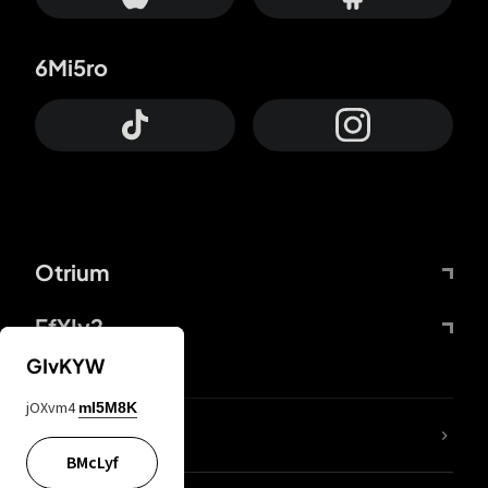
6Mi5ro
Otrium
FfYIy2
GIvKYW
jOXvm4
mI5M8K
65A04M
BMcLyf