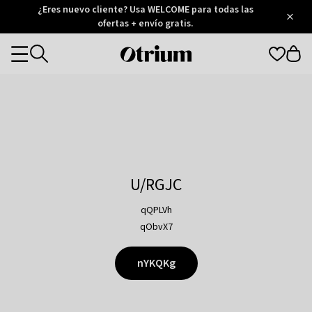
Otrium
¿Eres nuevo cliente? Usa WELCOME para todas las
/
5
Trustpilot
ofertas + envío gratis.
score
Otrium
Categories
home
page
U/RGJC
qQPLVh
qObvX7
nYKQKg