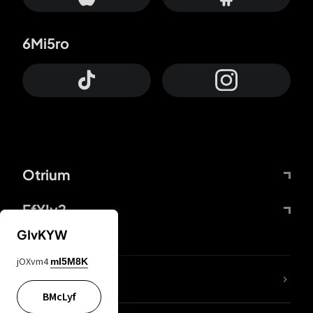
6Mi5ro
Otrium
FfYIy2
GIvKYW
jOXvm4
mI5M8K
65A04M
BMcLyf