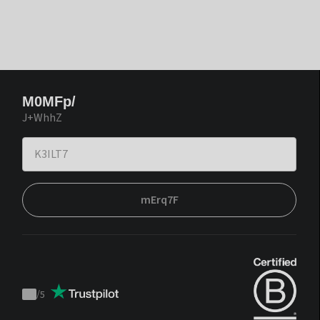
M0MFp/
J+WhhZ
mErq7F
/
5
Trustpilot
score