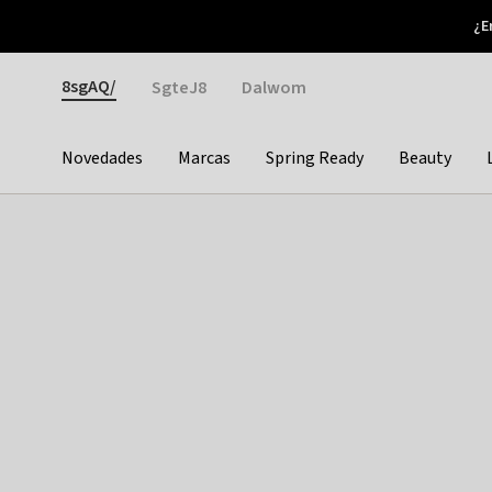
Otrium
¿E
Nuevas ofertas cada semana
Devoluciones fáciles
Gender
8sgAQ/
SgteJ8
Dalwom
Novedades
Marcas
Spring Ready
Beauty
Categories