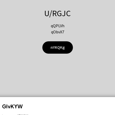
U/RGJC
qQPLVh
qObvX7
nYKQKg
GIvKYW