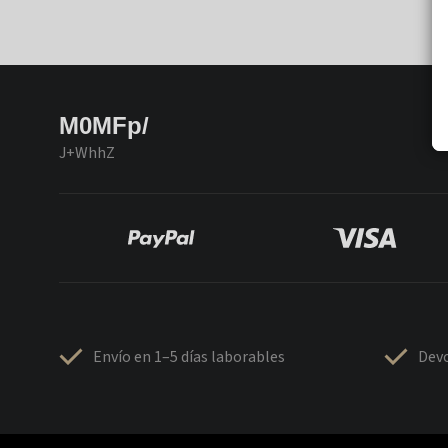
M0MFp/
J+WhhZ
Envío en 1–5 días laborables
Devo