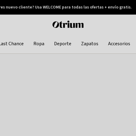
res nuevo cliente? Usa WELCOME para todas las ofertas + envío gratis.
Pay later
Otrium
home
page
Last Chance
Ropa
Deporte
Zapatos
Accesorios