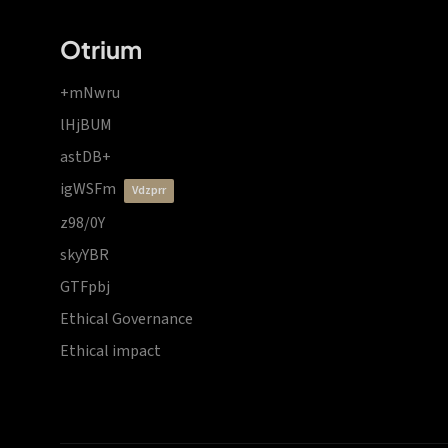
Otrium
+mNwru
lHjBUM
astDB+
igWSFm
vdzprr
z98/0Y
skyYBR
GTFpbj
Ethical Governance
Ethical impact