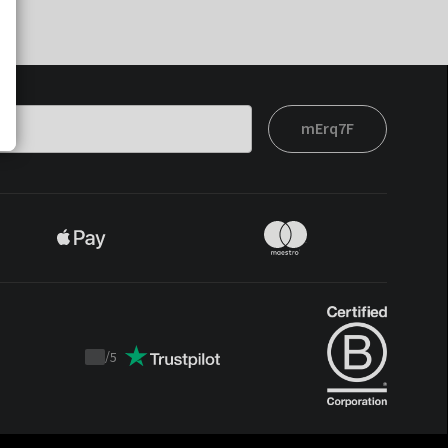
mErq7F
/
5
Trustpilot
score