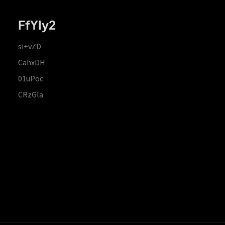
FfYIy2
si+vZD
CahxDH
01uPoc
CRzGla