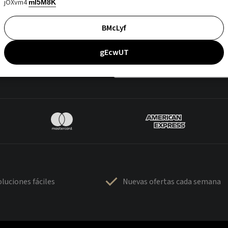
jOXvm4
mI5M8K
BMcLyf
gEcwUT
luciones fáciles
Nuevas ofertas cada semana