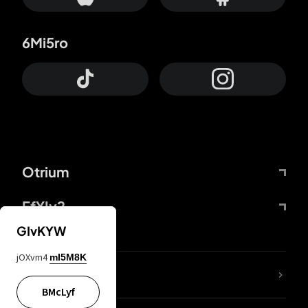
6Mi5ro
Otrium
FfYIy2
GIvKYW
jOXvm4
mI5M8K
65A04M
BMcLyf