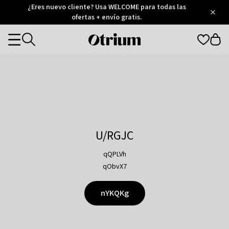
Otrium
¿Eres nuevo cliente? Usa WELCOME para todas las
/
5
Trustpilot
ofertas + envío gratis.
score
Otrium
Categories
home
page
U/RGJC
qQPLVh
qObvX7
nYKQKg