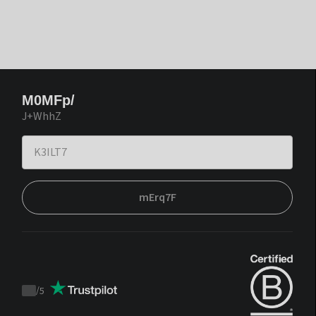
M0MFp/
J+WhhZ
mErq7F
/
5
Trustpilot
score