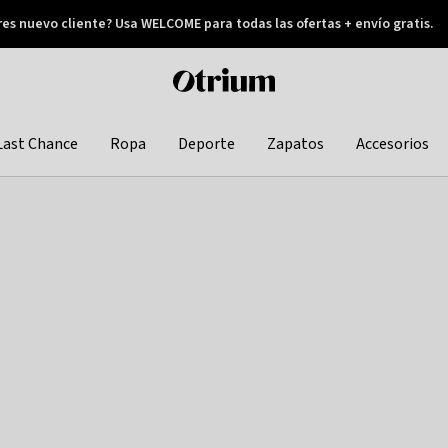
res nuevo cliente? Usa WELCOME para todas las ofertas + envío gratis.
Pay later
Otrium
home
page
Last Chance
Ropa
Deporte
Zapatos
Accesorios