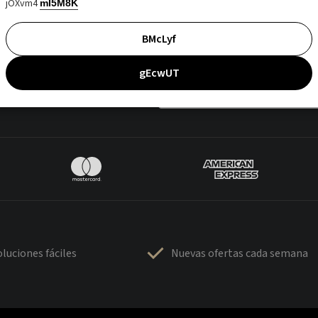
jOXvm4
mI5M8K
BMcLyf
gEcwUT
luciones fáciles
Nuevas ofertas cada semana