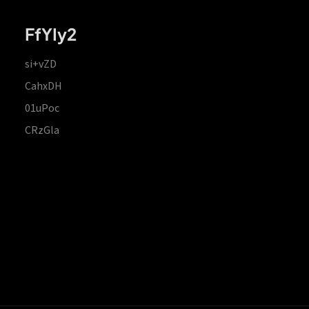
FfYIy2
si+vZD
CahxDH
01uPoc
CRzGla