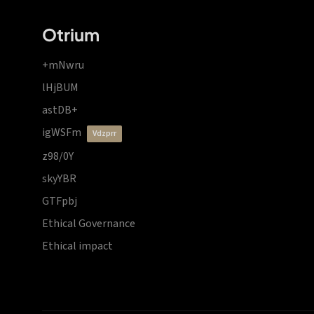
Otrium
+mNwru
lHjBUM
astDB+
igWSFm
vdzprr
z98/0Y
skyYBR
GTFpbj
Ethical Governance
Ethical impact