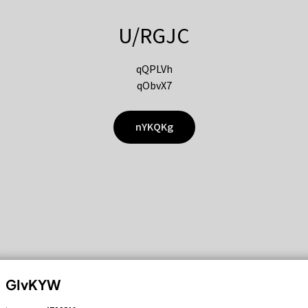
U/RGJC
qQPLVh
qObvX7
nYKQKg
GIvKYW