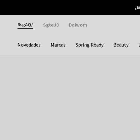
Otrium
¿E
Nuevas ofertas cada semana
Devoluciones fáciles
Gender
8sgAQ/
SgteJ8
Dalwom
Novedades
Marcas
Spring Ready
Beauty
Categories