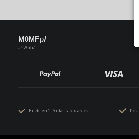
M0MFp/
J+WhhZ
Envío en 1–5 días laborables
Devo