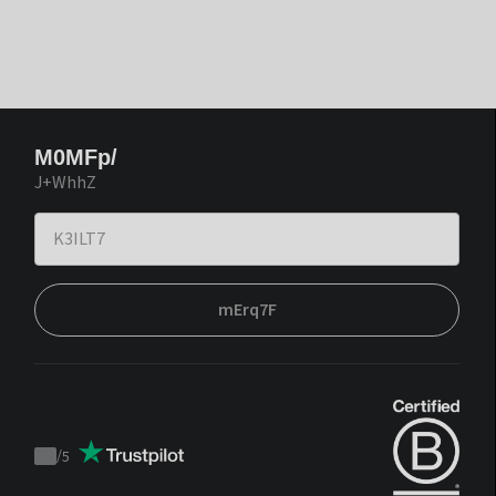
M0MFp/
J+WhhZ
mErq7F
/
5
Trustpilot
score