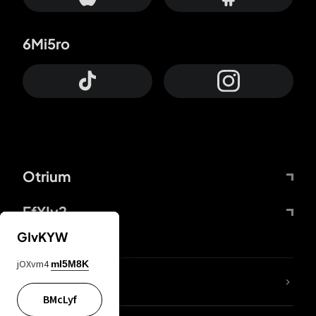
6Mi5ro
Otrium
FfYIy2
GIvKYW
jOXvm4
mI5M8K
65A04M
BMcLyf