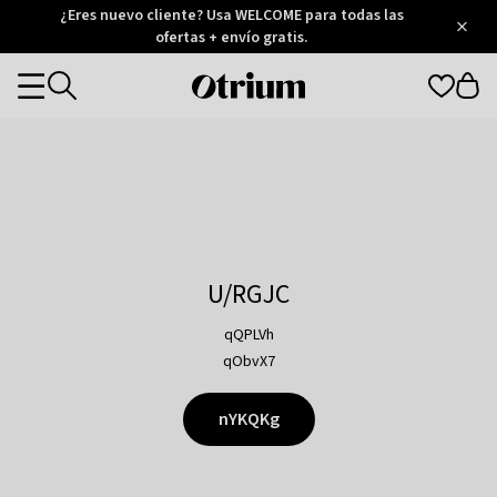
Otrium
¿Eres nuevo cliente? Usa WELCOME para todas las
/
5
Trustpilot
ofertas + envío gratis.
score
Otrium
Categories
home
page
U/RGJC
qQPLVh
qObvX7
nYKQKg