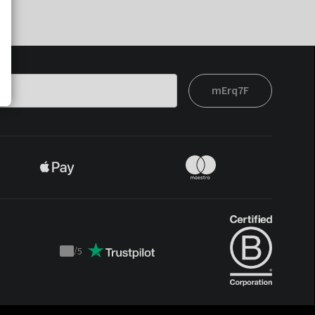
mErq7F
/
5
Trustpilot
score