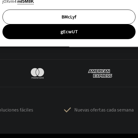
jOXvm4
mI5M8K
BMcLyf
gEcwUT
luciones fáciles
Nuevas ofertas cada semana