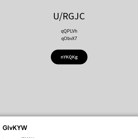
U/RGJC
qQPLVh
qObvX7
nYKQKg
GIvKYW