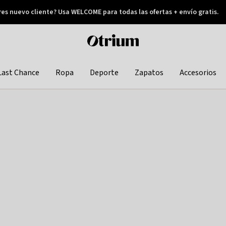
res nuevo cliente? Usa WELCOME para todas las ofertas + envío gratis.
Pay later
Otrium
home
page
Last Chance
Ropa
Deporte
Zapatos
Accesorios