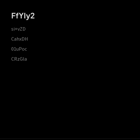
FfYIy2
si+vZD
CahxDH
01uPoc
CRzGla