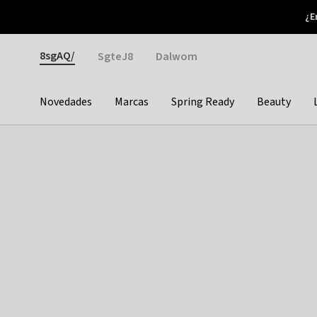
Otrium
¿E
Nuevas ofertas cada semana
Devoluciones fáciles
Gender
8sgAQ/
SgteJ8
Dalwom
Novedades
Marcas
Spring Ready
Beauty
Categories