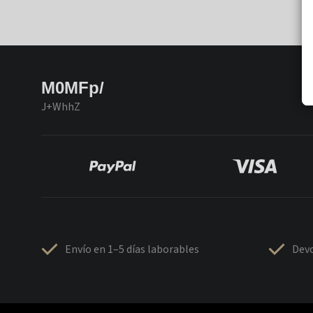
M0MFp/
J+WhhZ
Envío en 1–5 días laborables
Devo