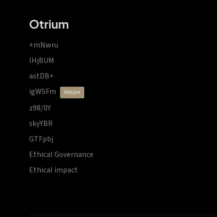
Otrium
+mNwru
lHjBUM
astDB+
igWSFm
vdzprr
z98/0Y
skyYBR
GTFpbj
Ethical Governance
Ethical impact