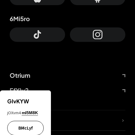
6Mi5ro
Otrium
FfYIy2
GIvKYW
jOXvm4
mI5M8K
65A04M
BMcLyf