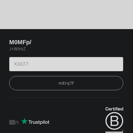
M0MFp/
J+WhhZ
mErq7F
/
5
Trustpilot
score