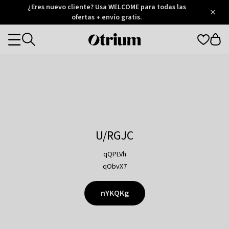
Otrium
¿Eres nuevo cliente? Usa WELCOME para todas las
/
5
Trustpilot
ofertas + envío gratis.
score
Otrium
Categories
home
page
U/RGJC
qQPLVh
qObvX7
nYKQKg