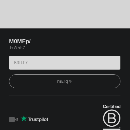
M0MFp/
J+WhhZ
mErq7F
/
5
Trustpilot
score