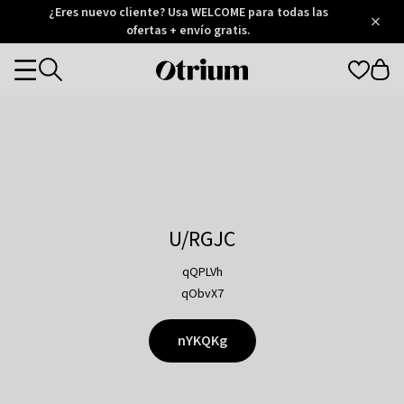
Otrium
¿Eres nuevo cliente? Usa WELCOME para todas las
/
5
Trustpilot
ofertas + envío gratis.
score
Otrium
Categories
home
page
U/RGJC
qQPLVh
qObvX7
nYKQKg