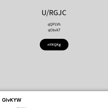
U/RGJC
qQPLVh
qObvX7
nYKQKg
GIvKYW