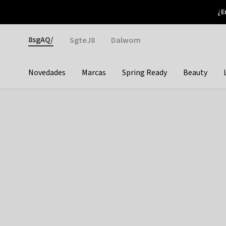
Otrium
¿E
Nuevas ofertas cada semana
Devoluciones fáciles
Gender
8sgAQ/
SgteJ8
Dalwom
Novedades
Marcas
Spring Ready
Beauty
Categories