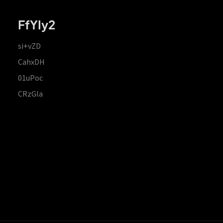
FfYIy2
si+vZD
CahxDH
01uPoc
CRzGla