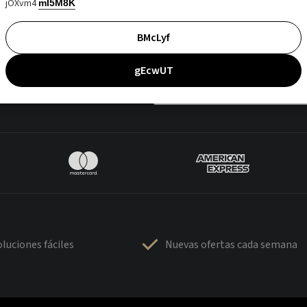
jOXvm4
mI5M8K
BMcLyf
gEcwUT
luciones fáciles
Nuevas ofertas cada semana