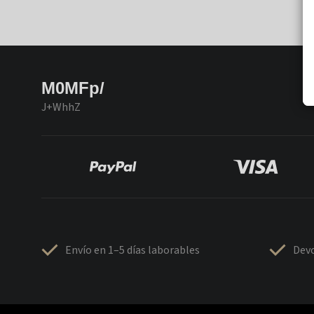
M0MFp/
J+WhhZ
Envío en 1–5 días laborables
Devo