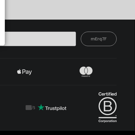
mErq7F
/
5
Trustpilot
score