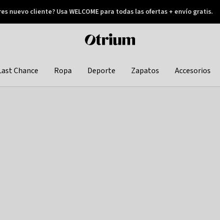
res nuevo cliente? Usa WELCOME para todas las ofertas + envío gratis.
Pay later
Otrium
home
page
Last Chance
Ropa
Deporte
Zapatos
Accesorios