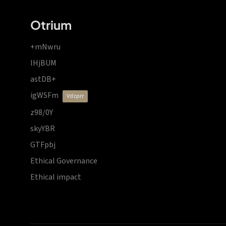
Otrium
+mNwru
lHjBUM
astDB+
igWSFm
vdzprr
z98/0Y
skyYBR
GTFpbj
Ethical Governance
Ethical impact