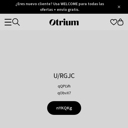
Otrium
¿Eres nuevo cliente? Usa WELCOME para todas las
/
5
Trustpilot
ofertas + envío gratis.
score
Otrium
Categories
home
page
U/RGJC
qQPLVh
qObvX7
nYKQKg