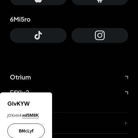
6Mi5ro
Otrium
FfYIy2
GIvKYW
jOXvm4
mI5M8K
65A04M
BMcLyf