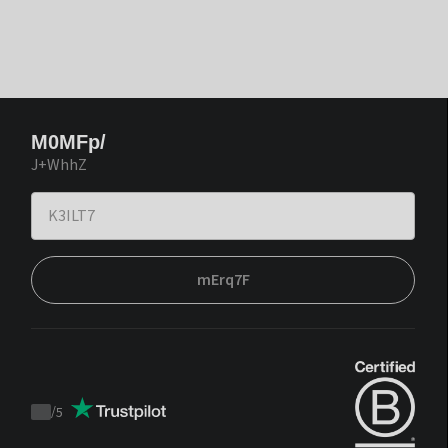
M0MFp/
J+WhhZ
mErq7F
/
5
Trustpilot
score