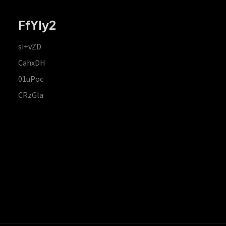
FfYIy2
si+vZD
CahxDH
01uPoc
CRzGla