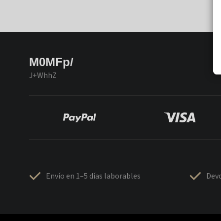
M0MFp/
J+WhhZ
Envío en 1–5 días laborables
Devo