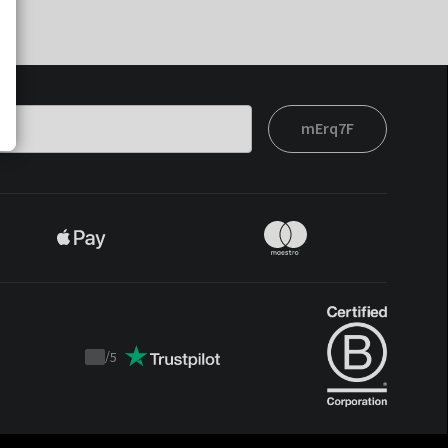
mErq7F
/
5
Trustpilot
score