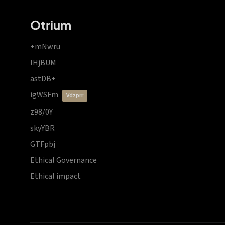
Otrium
+mNwru
lHjBUM
astDB+
igWSFm
vdzprr
z98/0Y
skyYBR
GTFpbj
Ethical Governance
Ethical impact