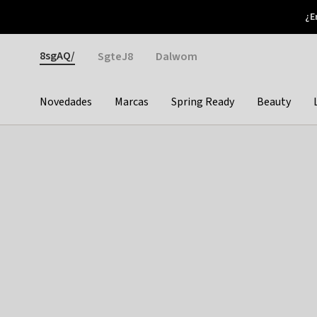
Otrium
¿E
Nuevas ofertas cada semana
Devoluciones fáciles
Gender
8sgAQ/
SgteJ8
Dalwom
Novedades
Marcas
Spring Ready
Beauty
Categories