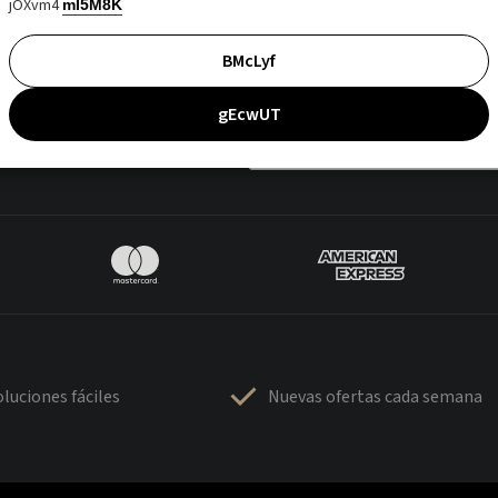
jOXvm4
mI5M8K
BMcLyf
gEcwUT
luciones fáciles
Nuevas ofertas cada semana