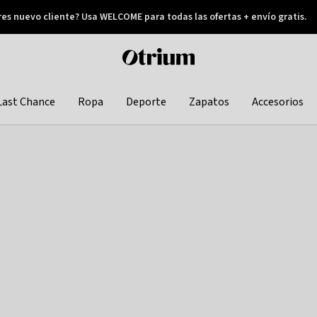
res nuevo cliente? Usa WELCOME para todas las ofertas + envío gratis.
Pay later
Otrium
home
page
Last Chance
Ropa
Deporte
Zapatos
Accesorios