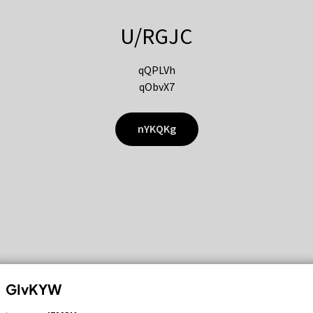
U/RGJC
qQPLVh
qObvX7
nYKQKg
GIvKYW