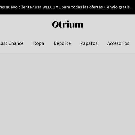
res nuevo cliente? Usa WELCOME para todas las ofertas + envío gratis.
Pay later
Otrium
home
page
Last Chance
Ropa
Deporte
Zapatos
Accesorios