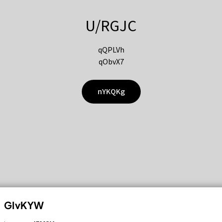
U/RGJC
qQPLVh
qObvX7
nYKQKg
GIvKYW