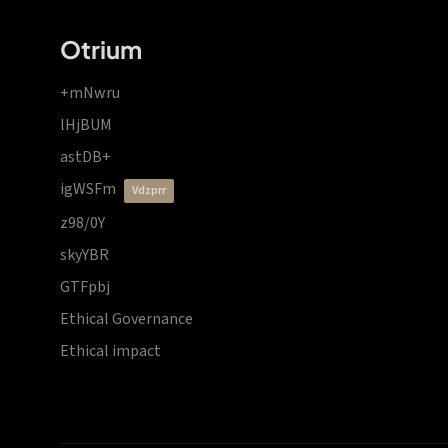
Otrium
+mNwru
lHjBUM
astDB+
igWSFm
vdzprr
z98/0Y
skyYBR
GTFpbj
Ethical Governance
Ethical impact