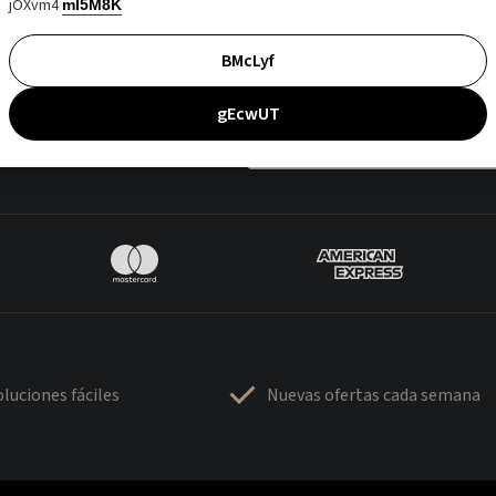
jOXvm4
mI5M8K
BMcLyf
gEcwUT
luciones fáciles
Nuevas ofertas cada semana