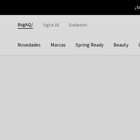
Otrium
¿E
Nuevas ofertas cada semana
Devoluciones fáciles
Gender
8sgAQ/
SgteJ8
Dalwom
Novedades
Marcas
Spring Ready
Beauty
Categories