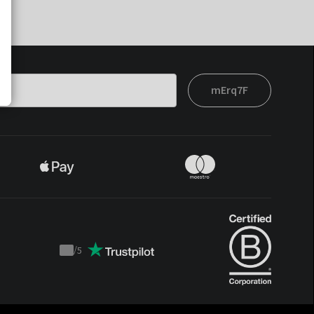
mErq7F
/
5
Trustpilot
score