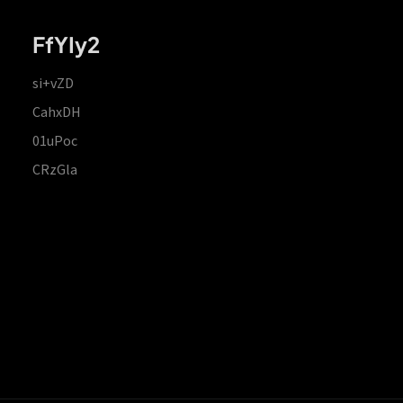
FfYIy2
si+vZD
CahxDH
01uPoc
CRzGla