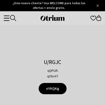
Otrium
¿Eres nuevo cliente? Usa WELCOME para todas las
/
5
Trustpilot
ofertas + envío gratis.
score
Otrium
Categories
home
page
U/RGJC
qQPLVh
qObvX7
nYKQKg