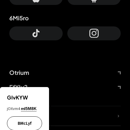
6Mi5ro
Otrium
FfYIy2
GIvKYW
jOXvm4
mI5M8K
65A04M
BMcLyf