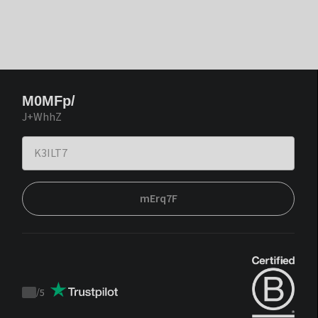
M0MFp/
J+WhhZ
mErq7F
/
5
Trustpilot
score