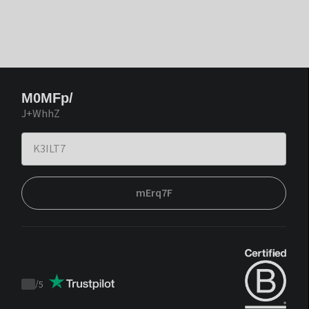
M0MFp/
J+WhhZ
mErq7F
/
5
Trustpilot
score