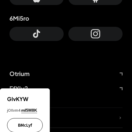
6Mi5ro
Otrium
FfYIy2
GIvKYW
jOXvm4
mI5M8K
65A04M
BMcLyf