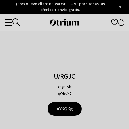
Otrium
¿Eres nuevo cliente? Usa WELCOME para todas las
/
5
Trustpilot
ofertas + envío gratis.
score
Otrium
Categories
home
page
U/RGJC
qQPLVh
qObvX7
nYKQKg