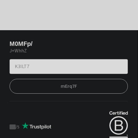
M0MFp/
J+WhhZ
mErq7F
/
5
Trustpilot
score