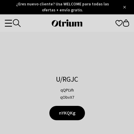
Otrium
¿Eres nuevo cliente? Usa WELCOME para todas las
/
5
Trustpilot
ofertas + envío gratis.
score
Otrium
Categories
home
page
U/RGJC
qQPLVh
qObvX7
nYKQKg