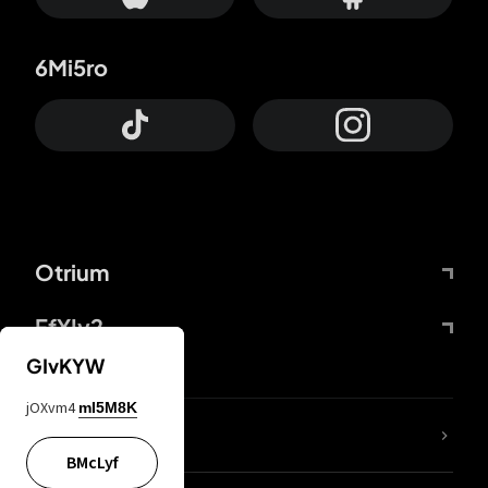
6Mi5ro
Otrium
FfYIy2
GIvKYW
jOXvm4
mI5M8K
65A04M
BMcLyf