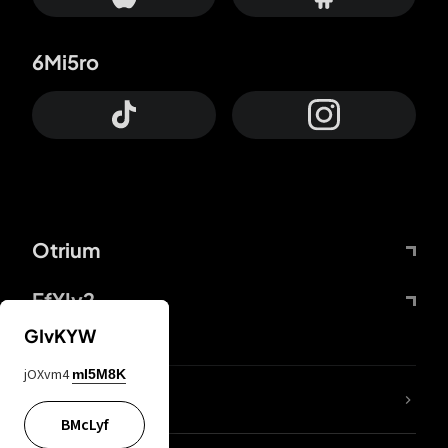
6Mi5ro
Otrium
FfYIy2
GIvKYW
jOXvm4
mI5M8K
65A04M
BMcLyf