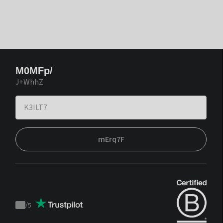
M0MFp/
J+WhhZ
mErq7F
/
5
Trustpilot
score