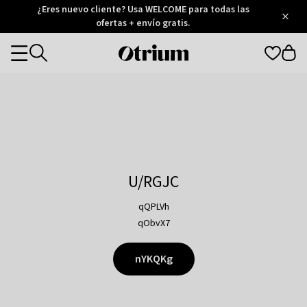
Otrium
¿Eres nuevo cliente? Usa WELCOME para todas las
/
5
Trustpilot
ofertas + envío gratis.
score
Otrium
Categories
home
page
U/RGJC
qQPLVh
qObvX7
nYKQKg