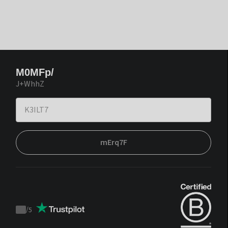
M0MFp/
J+WhhZ
mErq7F
/
5
Trustpilot
score