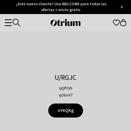
Otrium
¿Eres nuevo cliente? Usa WELCOME para todas las
/
5
Trustpilot
ofertas + envío gratis.
score
Otrium
Categories
home
page
U/RGJC
qQPLVh
qObvX7
nYKQKg