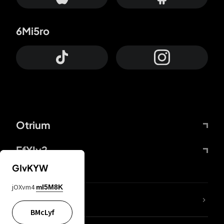
6Mi5ro
Otrium
FfYIy2
GIvKYW
jOXvm4
mI5M8K
65A04M
BMcLyf