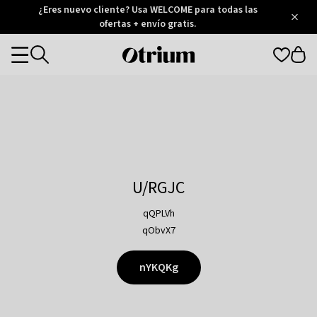
Otrium
¿Eres nuevo cliente? Usa WELCOME para todas las
/
5
Trustpilot
ofertas + envío gratis.
score
Otrium
Categories
home
page
U/RGJC
qQPLVh
qObvX7
nYKQKg