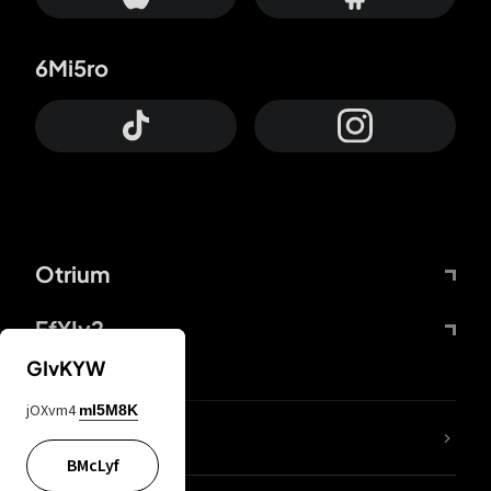
6Mi5ro
Otrium
FfYIy2
GIvKYW
jOXvm4
mI5M8K
65A04M
BMcLyf