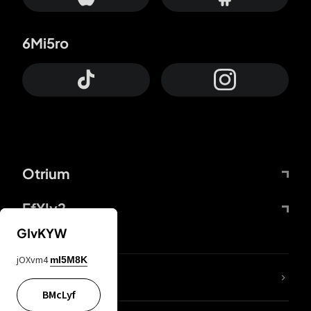
6Mi5ro
Otrium
FfYIy2
GIvKYW
jOXvm4
mI5M8K
65A04M
BMcLyf