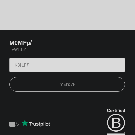
M0MFp/
J+WhhZ
mErq7F
/
5
Trustpilot
score