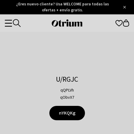
Otrium
¿Eres nuevo cliente? Usa WELCOME para todas las
/
5
Trustpilot
ofertas + envío gratis.
score
Otrium
Categories
home
page
U/RGJC
qQPLVh
qObvX7
nYKQKg