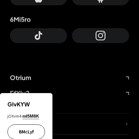
6Mi5ro
Otrium
FfYIy2
GIvKYW
jOXvm4
mI5M8K
65A04M
BMcLyf