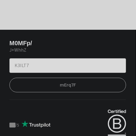
M0MFp/
J+WhhZ
mErq7F
/
5
Trustpilot
score