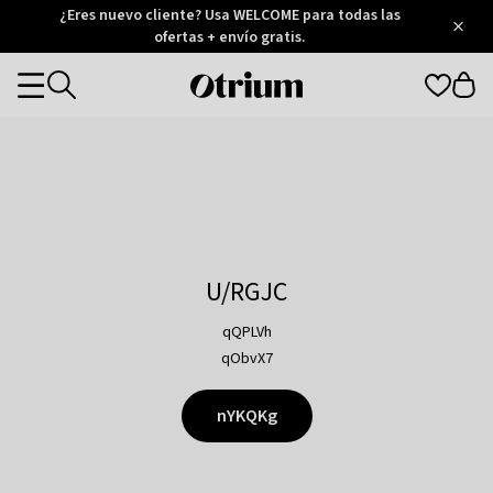
Otrium
¿Eres nuevo cliente? Usa WELCOME para todas las
/
5
Trustpilot
ofertas + envío gratis.
score
Otrium
Categories
home
page
U/RGJC
qQPLVh
qObvX7
nYKQKg