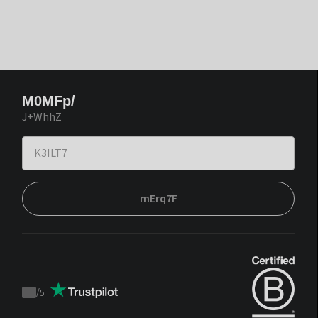
M0MFp/
J+WhhZ
mErq7F
/
5
Trustpilot
score