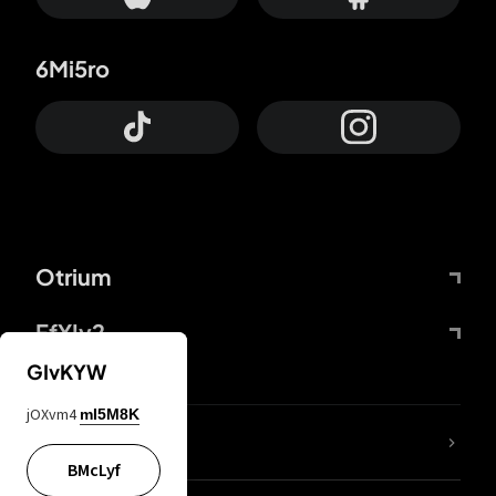
6Mi5ro
Otrium
FfYIy2
GIvKYW
jOXvm4
mI5M8K
65A04M
BMcLyf