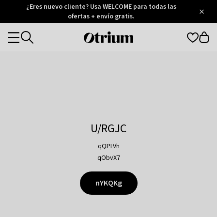
Otrium
¿Eres nuevo cliente? Usa WELCOME para todas las
/
5
Trustpilot
ofertas + envío gratis.
score
Otrium
Categories
home
page
U/RGJC
qQPLVh
qObvX7
nYKQKg