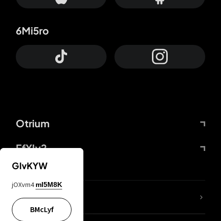
6Mi5ro
Otrium
FfYIy2
GIvKYW
jOXvm4
mI5M8K
65A04M
BMcLyf