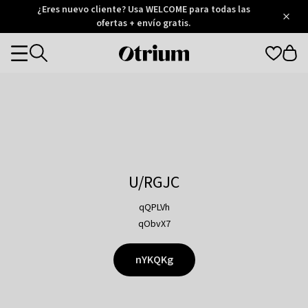
Otrium
¿Eres nuevo cliente? Usa WELCOME para todas las
/
5
Trustpilot
ofertas + envío gratis.
score
Otrium
Categories
home
page
U/RGJC
qQPLVh
qObvX7
nYKQKg