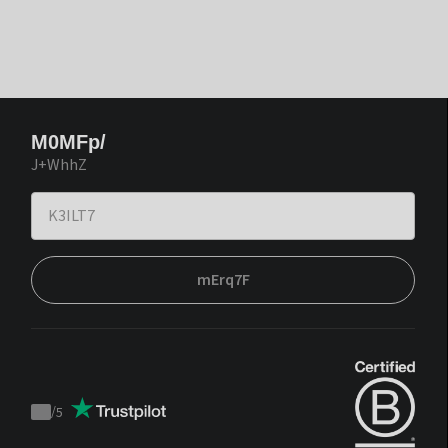
M0MFp/
J+WhhZ
mErq7F
/
5
Trustpilot
score