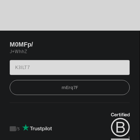
M0MFp/
J+WhhZ
mErq7F
/
5
Trustpilot
score