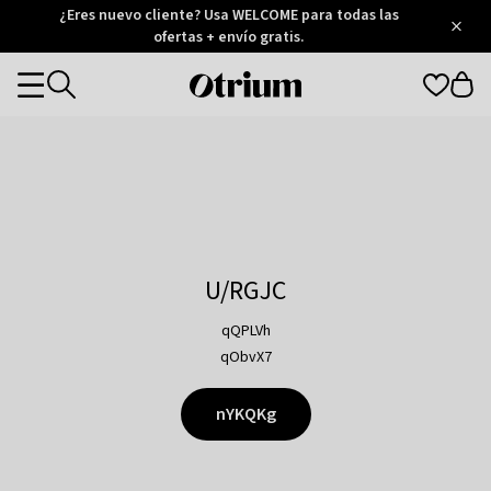
Otrium
¿Eres nuevo cliente? Usa WELCOME para todas las
/
5
Trustpilot
ofertas + envío gratis.
score
Otrium
Categories
home
page
U/RGJC
qQPLVh
qObvX7
nYKQKg