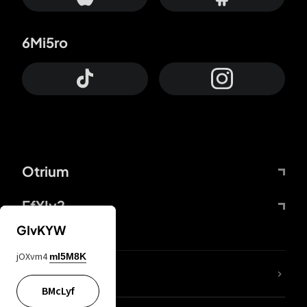
6Mi5ro
Otrium
FfYIy2
GIvKYW
jOXvm4
mI5M8K
65A04M
BMcLyf