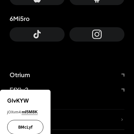
6Mi5ro
Otrium
FfYIy2
GIvKYW
jOXvm4
mI5M8K
65A04M
BMcLyf