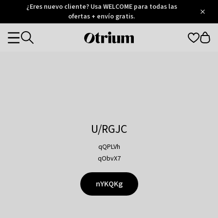
Otrium
¿Eres nuevo cliente? Usa WELCOME para todas las
/
5
Trustpilot
ofertas + envío gratis.
score
Otrium
Categories
home
page
U/RGJC
qQPLVh
qObvX7
nYKQKg