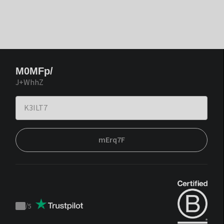
M0MFp/
J+WhhZ
mErq7F
/
5
Trustpilot
score