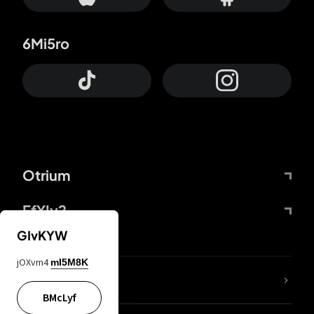
6Mi5ro
Otrium
FfYIy2
GIvKYW
jOXvm4
mI5M8K
65A04M
BMcLyf