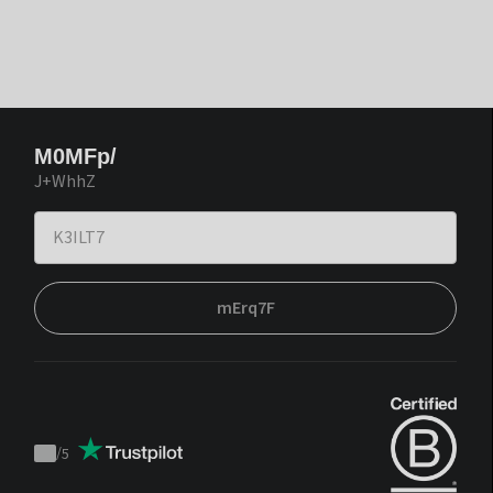
M0MFp/
J+WhhZ
mErq7F
/
5
Trustpilot
score