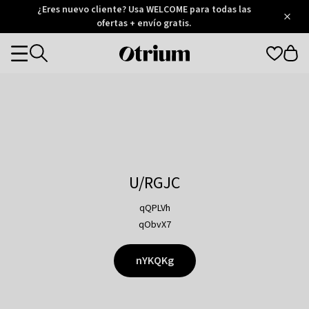
Otrium
¿Eres nuevo cliente? Usa WELCOME para todas las
/
5
Trustpilot
ofertas + envío gratis.
score
Otrium
Categories
home
page
U/RGJC
qQPLVh
qObvX7
nYKQKg