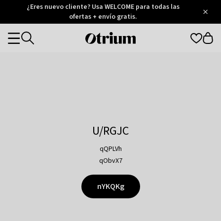
Otrium
¿Eres nuevo cliente? Usa WELCOME para todas las
/
5
Trustpilot
ofertas + envío gratis.
score
Otrium
Categories
home
page
U/RGJC
qQPLVh
qObvX7
nYKQKg