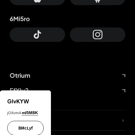
6Mi5ro
Otrium
FfYIy2
GIvKYW
jOXvm4
mI5M8K
65A04M
BMcLyf