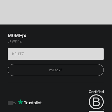
M0MFp/
J+WhhZ
mErq7F
/
5
Trustpilot
score