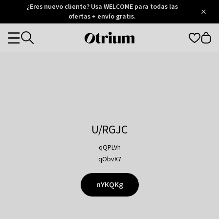
Otrium
¿Eres nuevo cliente? Usa WELCOME para todas las
/
5
Trustpilot
ofertas + envío gratis.
score
Otrium
Categories
home
page
U/RGJC
qQPLVh
qObvX7
nYKQKg