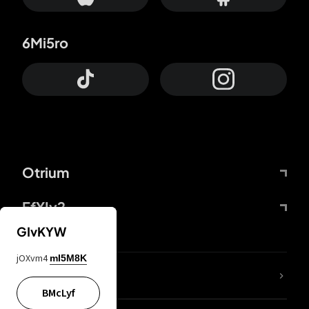
6Mi5ro
Otrium
FfYIy2
GIvKYW
jOXvm4
mI5M8K
65A04M
BMcLyf