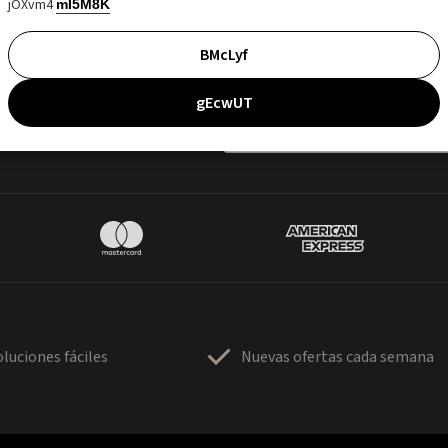
jOXvm4
mI5M8K
BMcLyf
gEcwUT
luciones fáciles
Nuevas ofertas cada semana