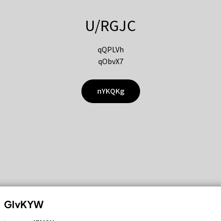
U/RGJC
qQPLVh
qObvX7
nYKQKg
GIvKYW