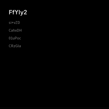
FfYIy2
si+vZD
CahxDH
01uPoc
CRzGla