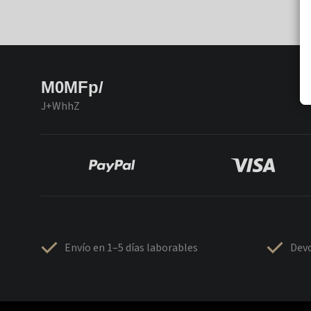
M0MFp/
J+WhhZ
Envío en 1–5 días laborables
Devo