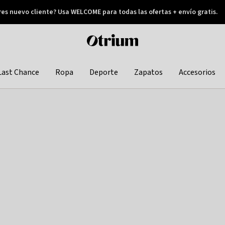
res nuevo cliente? Usa WELCOME para todas las ofertas + envío gratis.
Pay later
Otrium
home
page
Last Chance
Ropa
Deporte
Zapatos
Accesorios