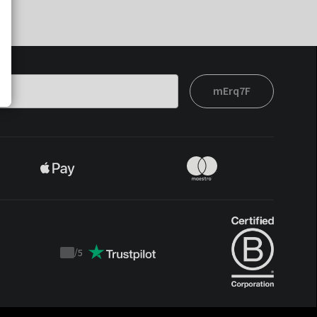
mErq7F
/
5
Trustpilot
score