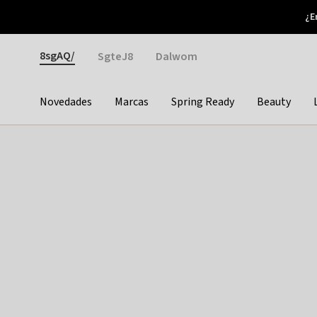
Otrium
¿E
Nuevas ofertas cada semana
Devoluciones fáciles
Gender
8sgAQ/
SgteJ8
Dalwom
Novedades
Marcas
Spring Ready
Beauty
Categories