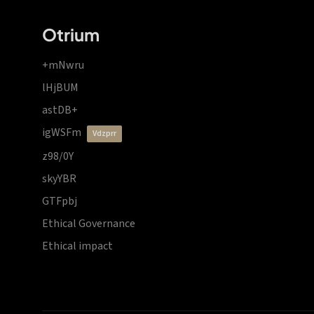
Otrium
+mNwru
lHjBUM
astDB+
igWSFm
vdzprr
z98/0Y
skyYBR
GTFpbj
Ethical Governance
Ethical impact