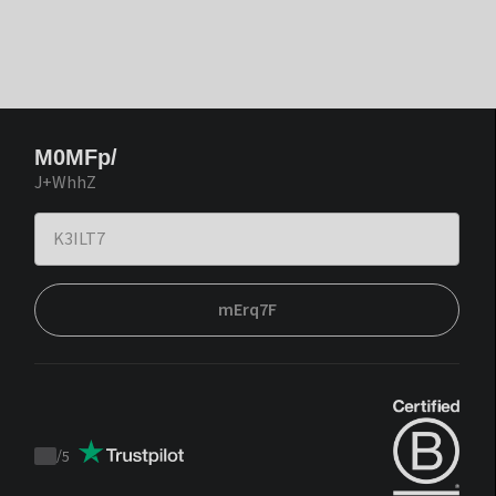
M0MFp/
J+WhhZ
mErq7F
/
5
Trustpilot
score