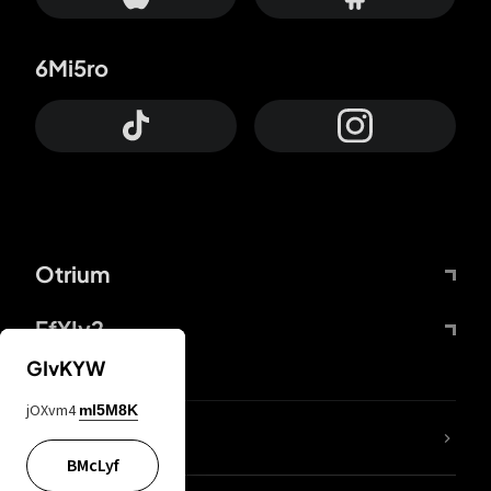
6Mi5ro
Otrium
FfYIy2
GIvKYW
jOXvm4
mI5M8K
65A04M
BMcLyf