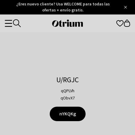
Otrium
¿Eres nuevo cliente? Usa WELCOME para todas las
/
5
Trustpilot
ofertas + envío gratis.
score
Otrium
Categories
home
page
U/RGJC
qQPLVh
qObvX7
nYKQKg