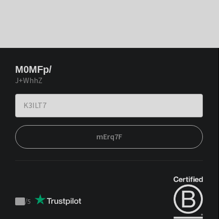
M0MFp/
J+WhhZ
mErq7F
/
5
Trustpilot
score