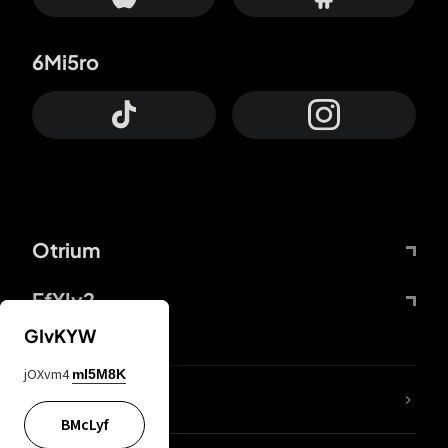
6Mi5ro
Otrium
FfYIy2
GIvKYW
jOXvm4
mI5M8K
65A04M
BMcLyf