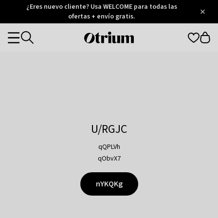
Otrium
¿Eres nuevo cliente? Usa WELCOME para todas las
/
5
Trustpilot
ofertas + envío gratis.
score
Otrium
Categories
home
page
U/RGJC
qQPLVh
qObvX7
nYKQKg