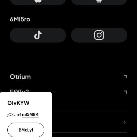
6Mi5ro
Otrium
FfYIy2
GIvKYW
jOXvm4
mI5M8K
65A04M
BMcLyf