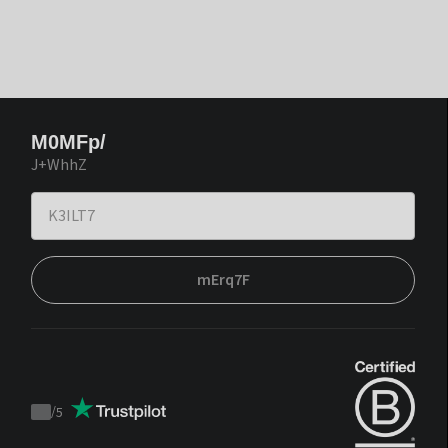
M0MFp/
J+WhhZ
mErq7F
/
5
Trustpilot
score