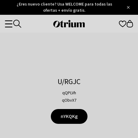
Otrium
¿Eres nuevo cliente? Usa WELCOME para todas las
/
5
Trustpilot
ofertas + envío gratis.
score
Otrium
Categories
home
page
U/RGJC
qQPLVh
qObvX7
nYKQKg