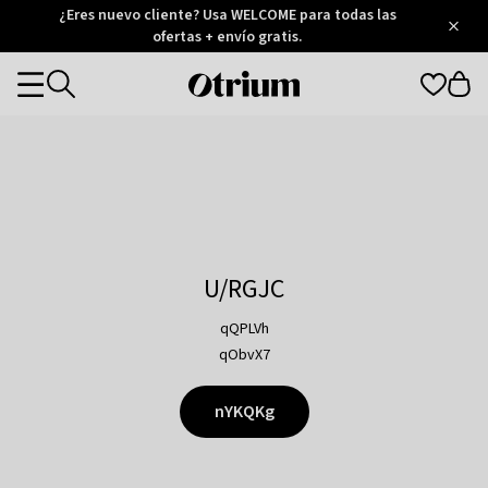
Otrium
¿Eres nuevo cliente? Usa WELCOME para todas las
/
5
Trustpilot
ofertas + envío gratis.
score
Otrium
Categories
home
page
U/RGJC
qQPLVh
qObvX7
nYKQKg