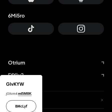
6Mi5ro
Otrium
FfYIy2
GIvKYW
jOXvm4
mI5M8K
65A04M
BMcLyf