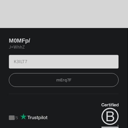
M0MFp/
J+WhhZ
mErq7F
/
5
Trustpilot
score