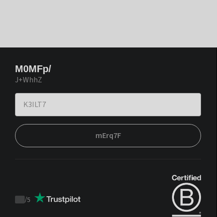
M0MFp/
J+WhhZ
mErq7F
/
5
Trustpilot
score