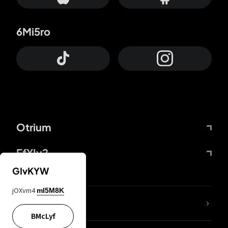
6Mi5ro
Otrium
FfYIy2
GIvKYW
jOXvm4
mI5M8K
65A04M
BMcLyf