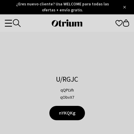
Otrium
¿Eres nuevo cliente? Usa WELCOME para todas las
/
5
Trustpilot
ofertas + envío gratis.
score
Otrium
Categories
home
page
U/RGJC
qQPLVh
qObvX7
nYKQKg