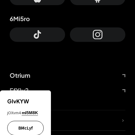
6Mi5ro
Otrium
FfYIy2
GIvKYW
jOXvm4
mI5M8K
65A04M
BMcLyf