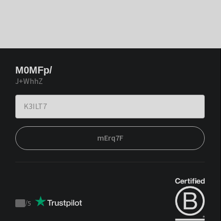
M0MFp/
J+WhhZ
mErq7F
/
5
Trustpilot
score