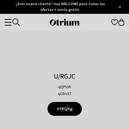
Otrium
¿Eres nuevo cliente? Usa WELCOME para todas las
/
5
Trustpilot
ofertas + envío gratis.
score
Otrium
Categories
home
page
U/RGJC
qQPLVh
qObvX7
nYKQKg