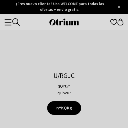
Otrium
¿Eres nuevo cliente? Usa WELCOME para todas las
/
5
Trustpilot
ofertas + envío gratis.
score
Otrium
Categories
home
page
U/RGJC
qQPLVh
qObvX7
nYKQKg