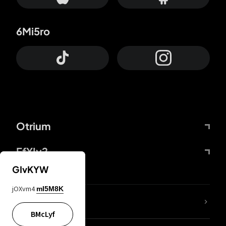
6Mi5ro
Otrium
FfYIy2
GIvKYW
jOXvm4
mI5M8K
65A04M
BMcLyf