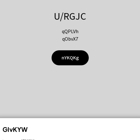
U/RGJC
qQPLVh
qObvX7
nYKQKg
GIvKYW