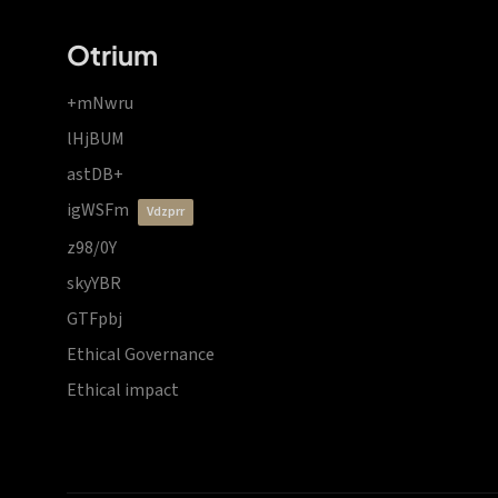
Otrium
+mNwru
lHjBUM
astDB+
igWSFm
vdzprr
z98/0Y
skyYBR
GTFpbj
Ethical Governance
Ethical impact