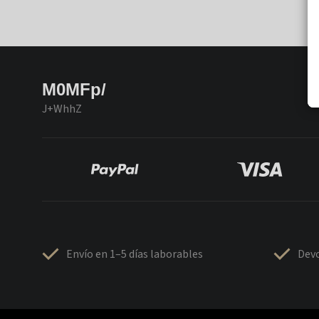
M0MFp/
J+WhhZ
Envío en 1–5 días laborables
Devo