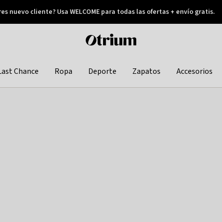
res nuevo cliente? Usa WELCOME para todas las ofertas + envío gratis.
Pay later
Otrium
home
page
Last Chance
Ropa
Deporte
Zapatos
Accesorios