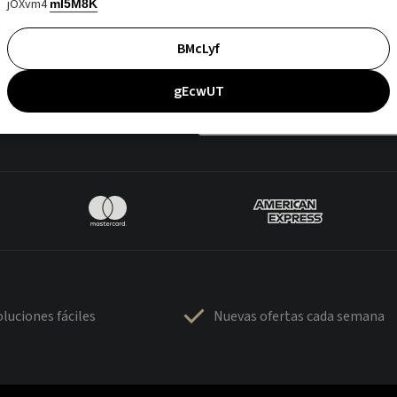
jOXvm4
mI5M8K
BMcLyf
gEcwUT
luciones fáciles
Nuevas ofertas cada semana