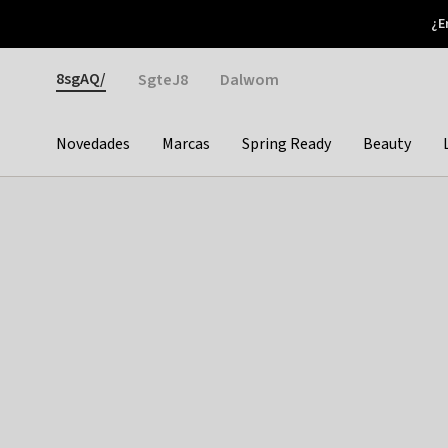
Otrium
¿E
Nuevas ofertas cada semana
Devoluciones fáciles
Gender
8sgAQ/
SgteJ8
Dalwom
Novedades
Marcas
Spring Ready
Beauty
Categories