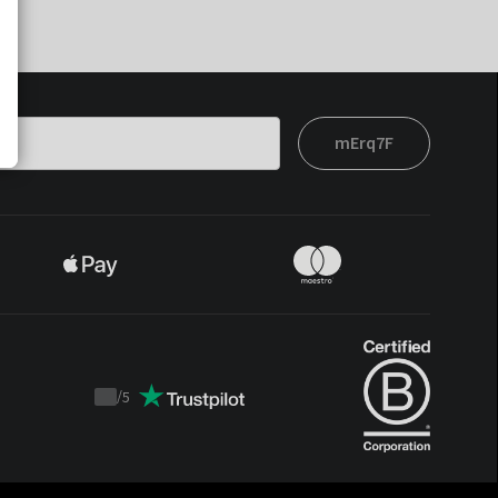
mErq7F
/
5
Trustpilot
score