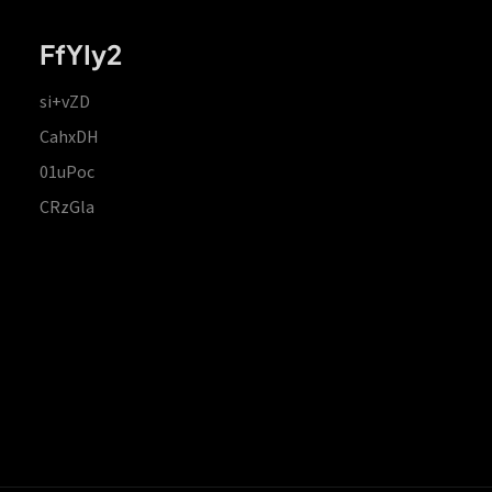
FfYIy2
si+vZD
CahxDH
01uPoc
CRzGla