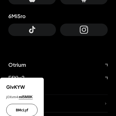
6Mi5ro
Otrium
FfYIy2
GIvKYW
jOXvm4
mI5M8K
65A04M
BMcLyf