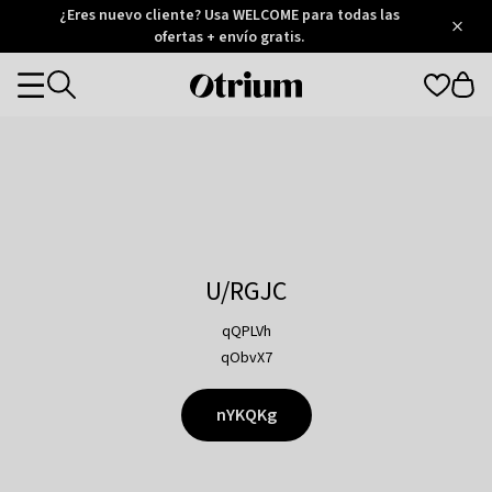
Otrium
¿Eres nuevo cliente? Usa WELCOME para todas las
/
5
Trustpilot
ofertas + envío gratis.
score
Otrium
Categories
home
page
U/RGJC
qQPLVh
qObvX7
nYKQKg