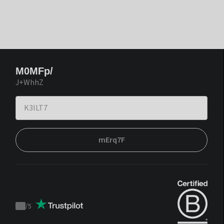
M0MFp/
J+WhhZ
mErq7F
/
5
Trustpilot
score