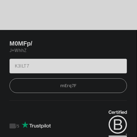
M0MFp/
J+WhhZ
mErq7F
/
5
Trustpilot
score