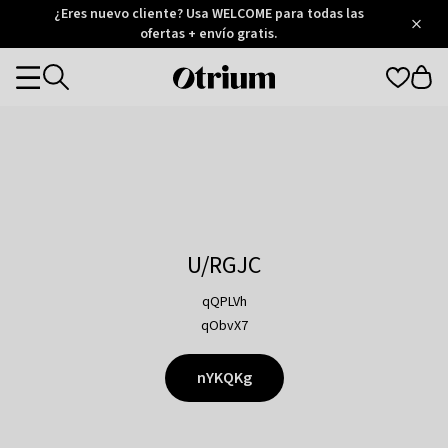
Otrium
¿Eres nuevo cliente? Usa WELCOME para todas las
/
5
Trustpilot
ofertas + envío gratis.
score
Otrium
Categories
home
page
U/RGJC
qQPLVh
qObvX7
nYKQKg