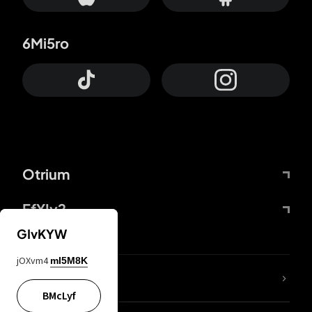
6Mi5ro
Otrium
FfYIy2
GIvKYW
jOXvm4
mI5M8K
65A04M
BMcLyf