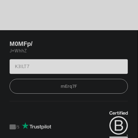
M0MFp/
J+WhhZ
mErq7F
/
5
Trustpilot
score