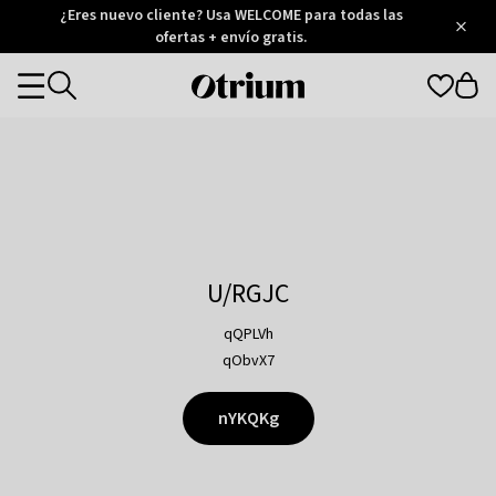
Otrium
¿Eres nuevo cliente? Usa WELCOME para todas las
/
5
Trustpilot
ofertas + envío gratis.
score
Otrium
Categories
home
page
U/RGJC
qQPLVh
qObvX7
nYKQKg