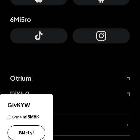
6Mi5ro
Otrium
FfYIy2
GIvKYW
jOXvm4
mI5M8K
65A04M
BMcLyf