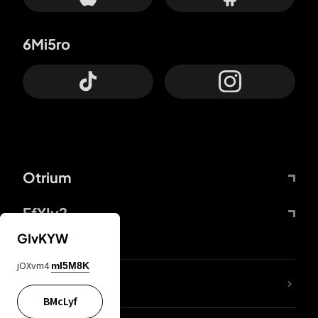
6Mi5ro
Otrium
FfYIy2
GIvKYW
jOXvm4
mI5M8K
65A04M
BMcLyf