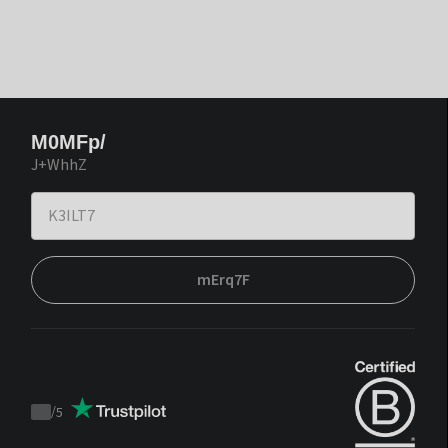
M0MFp/
J+WhhZ
mErq7F
/
5
Trustpilot
score