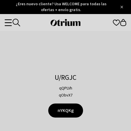
Otrium
¿Eres nuevo cliente? Usa WELCOME para todas las
/
5
Trustpilot
ofertas + envío gratis.
score
Otrium
Categories
home
page
U/RGJC
qQPLVh
qObvX7
nYKQKg